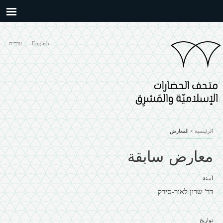
Skip to
main
content
English
עברית
الرئيسية
>
المعارض
معارض سابقة
أمينة
דר' שרון לאור-סירק
تواريخ