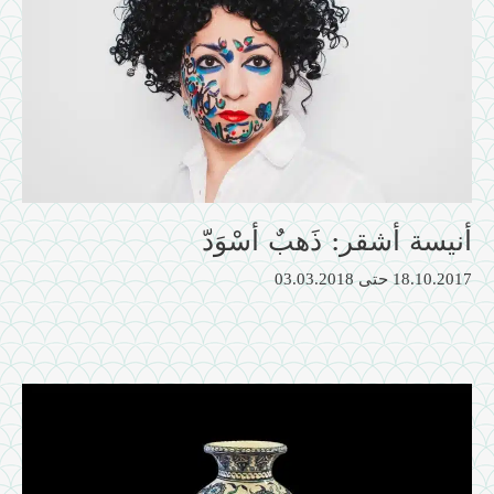
أنيسة أشقر: ذَهبٌ أسْوَدّ
18.10.2017
حتى
03.03.2018