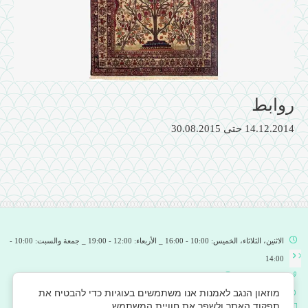
روابط
14.12.2014
حتى
30.08.2015
الاثنين، الثلاثاء، الخميس: 10:00 - 16:00 _ الأربعاء: 12:00 - 19:00 _ جمعة والسبت: 10:00 -
14:00
facebook
_
Office@ine-museum.org.il
08-6993535 _
מוזאון הנגב לאמנות אנו משתמשים בעוגיות כדי להבטיח את
شارع هعتسماؤوت 60 ، ص.ب. 5011 بئر السبع، 8415001
נוהל ביטול
תפקוד האתר ולשפר את חוויית המשתמש.