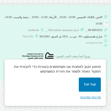
الاثنين، الثلاثاء، الخميس: 10:00 - 16:00 _ الأربعاء: 12:00 - 19:00 _ جمعة والسبت: 10:00 -
14:00
facebook
_
Office@ine-museum.org.il
08-6993535 _
شارع هعتسماؤوت 60 ، ص.ب. 5011 بئر السبع، 8415001
נוהל ביטול
מדיניות פרטיות
زوروا أيضا متحف النقب للفنون >
©
كلّ الحقوق محفوظة 2026
מוזאון הנגב לאמנות אנו משתמשים בעוגיות כדי להבטיח את
תפקוד האתר ולשפר את חוויית המשתמש.
קבל הכל
מדיניות הפרטיות