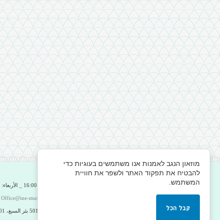
מוזאון הנגב לאמנות אנו משתמשים בעוגיות כדי
להבטיח את תפקוד האתר ולשפר את חוויית
המשתמש.
الاثنين، الثلاثاء، الخميس: 10:00 - 16:00 _ الأربعاء: 12:00 - 19:00 _ جمعة والسبت: 10:00 - 14:00
_
Office@ine-museum.org.il
08-6993535 _
קבל הכל
شارع هعتسماؤوت 60 ، ص.ب. 5011 بئر السبع، 8415001