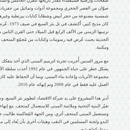
صفحات وأرضية فسيفساء مُقدّر تاريخها للقرن الخامس والس
صوّان من العصر الحجري ومجموعة أدوات وتماثيل من حفريات
شمسية مصنوعة من حجر أبيض وشظايا كتابات بيزنطية وغيرها.
كان مذبح كب
ترتيبها الزمني من الألف الرابع قبل الميلاد حتى القرن الثام
الحديثة بحيث عُرض فيه رسومات وكتابات من مُجمّع المتحف وا
ومكتبة.
مع مرور السنين أُجريت تجربة لترميم المبنى الذي أخذ يتفكك ول
يشكل خطر على حياة الجمهور.
مجموعة الأثريات وإعادة بناء المبنى. وبما أن الحفاظ عليه كا
العمل عليه فقط في عام 2008 وتم إنهائه عام 2010.
أدير هذا المشروع على يد شركة الاقتصاد لتطوير بئر السبع، 
تغيّر البنية التحتية وملائمة المبنى للاستعمال كمتحف. مع إنهاء
وتستعمل المبنى كمتحف أثري. ومن الجهة المُعاكسة طالبت 
البدو ولجنة المسلمين في النقب وهيئات أخرى بأن يُعاد إلى 
وبدؤا بكفاح شعبي.