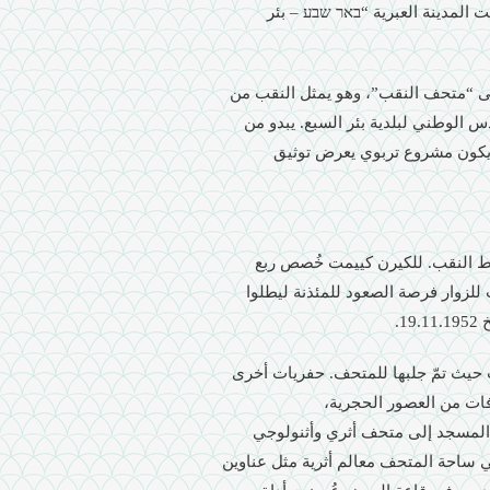
دت الجيش المصري منها، وفي عام 1950 تأسّست المدينة العبرية “באר שבע – بئر
ويل المسجد السابق الى “متحف النقب”، وهو يمثل النقب من
 الوطني لبلدية بئر السبع. يبدو من
 يكون مشروع تربوي يعرض توثيق
ائط النقب. للكيرن كييمت خُصص ربع
راك وصلت إلى 100 قرش وأتيحت للزوار فرصة الصعود للمئذنة ليطلوا
.
ب حيث تمّ جلبها للمتحف. حفريات أخرى
ات من العصور الحجرية،
ّل المسجد إلى متحف أثري وأثنولوجي
ساحة المتحف معالم أثرية مثل عناوين