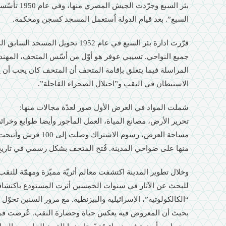
بئر السبع وجرّ
السبع”. بعد قيام الدولة اُستعمل المسجد كسجن ومحكمة.
قرّرت ادارة بئر السبع في عام 1952 تح
جميع النواحي. تسيبي عوفر هو أوّل من أسّس المتحف، المهندس
المراسلة فيما يتعلق بإقامة المتحف أن المتحف كان يجب أن
الاستيطان في النقب و”احتلال الصحراء القاحلة”.
شملت المواد في العرض الأول صور لعدّة مجالات منها:
تحرير الأرض، مصانع المياة، العمل المأجور وأيضا طوابع وخر
مساحة العرض، رسوم الاشت
منها على ضواحي المدينة. فُتح المتحف بشكل رسمي في تاريخ 19.11.1952
وخلال تطوير المدينة اكتشفت معالم أثريّة مميّزة ومهمّة للنق
للبحث عن الآثار في سنوات الخمسين أثرت المستودع باكتشاف
“الكالكولوتية”، الإسرائيلية والبيزنطية. مع مرور السنين تحو
بحيث أن المعروض فيه يعكس حياة وحضارة النقب. عُرضت في 