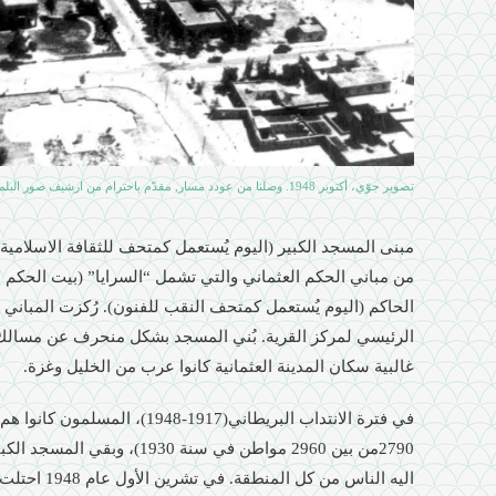
تصوير جوّي، أكتوبر 1948. وصلنا من عودد مسار, مقدّم باحترام من ارشيف صور البلماح
من مباني الحكم العثماني والتي تشمل “السرايا” (بيت الحكم ا
الحاكم (اليوم يُستعمل كمتحف النقب للفنون). رُكزت المباني
الرئيسي لمركز القرية. بُني المسجد بشكل منحرف عن مسالك ا
غالبية سكان المدينة العثمانية كانوا عرب من الخليل وغزة.
في فترة الانتداب البريطاني(1917-48
2790من بين 2960 مواطن في سنة 30
اليه الناس من 