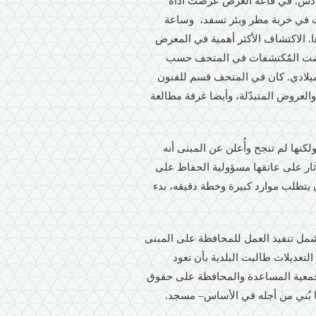
ادس. في قاعة العرض عُرضت أداة
 في خربة مطر وبئر تسفد، وساعة
 الاكتشاف الأكثر أهمية في المعرض
ير، اُكتشف في تل بئر السبع في صيف 1973. عُرضت المُكتشفات في المتحف حسب
ن ميلادي. كان في المتحف قسم للفنون
لعروض المتبدّلة، وأيضا غرفة مطالعة
كنها لم تنجح وأُعلن عن المبنى أنه
 في عام 1992 أخذت سلطة الآثار على عاتقها مسؤولية الحفاظ على
ن يتطلب موارد كبيرة وخطة دقيقه، بدء
وشمل تنفيذ العمل للمحافظة على المبنى
 التعديلات طالبت البلدية بأن تعود
جمعية المساعدة والمحافظة على حقوق
ما بُني من أجله في الأساس– مسجد.