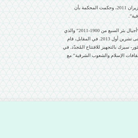
توجّه النشطاء خلال هذا الصراع إلى محكمة العدل العليا في حزيران 2011، وحكمت المحكمة بأن
ية”.
قبل صدور قرار المحكمة بادرت بلدية بئر السبع بعرض مؤقت “أجيال بئر السبع من 1900-2011” والذي
نسقه جوئيل دروري. عُرض المعرض من تشرين الثاني 2011 حتى تشرين أول 2013. في المقابل، قام
ر- سيرك بالتجهيز للافتتاح المُجدّد. في
“متحف لثقافات الإسلام والشعوب الشرقية” مع