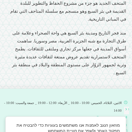
المتحف الجديد هو جزء من مشروع الحفاظ والتطوير للبلدة
القديمة في بئر السبع وهو منسجم مع سلسلة المتاحف التي تقام
في المباني التاريخية.
منذ فجر التاريخ ومدينة بئر السبع هي واحة الصحراء وعلامة على
طرق التجارة مع شبه الجزيرة العربية، مصر وسوريا. ساهمت
أسواق المدينة في جعلها مركز تجاري وملتقى للثقافات. يطمح
المتحف لاستمرارية تقديم عروض ممتعة لثقافات عديدة مثيرة
وثرية لجمهور الزوّار على مستوى المنطقة والبلاد في منطقة بئر
السبع .
الاثنين، الثلاثاء، الخميس: 10:00 - 16:00 _ الأربعاء: 12:00 - 19:00 _ جمعة والسبت: 10:00 -
14:00
facebook
_
Office@ine-museum.org.il
08-6993535 _
מוזאון הנגב לאמנות אנו משתמשים בעוגיות כדי להבטיח את
شارع هعتسماؤوت 60 ، ص.ب. 5011 بئر السبع، 8415001
נוהל ביטול
תפקוד האתר ולשפר את חוויית המשתמש.