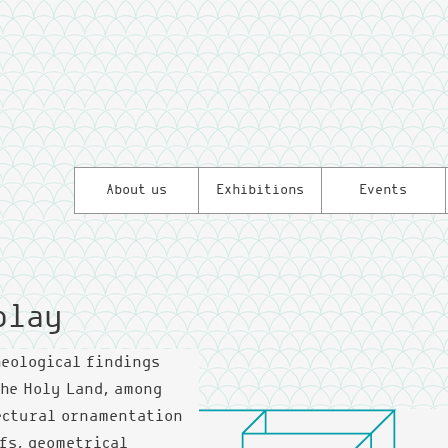
Skip to
main
content
About us
Exhibitions
Events
play
heological findings
the Holy Land, among
ectural ornamentation
ifs, geometrical