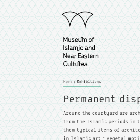
Home
>
Exhibitions
Permanent dis
Around the courtyard are arc
from the Islamic periods in 
them typical items of archit
in Islamic art – vegetal mot